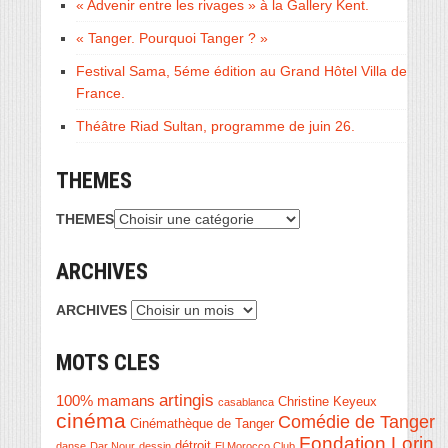
« Advenir entre les rivages » à la Gallery Kent.
« Tanger. Pourquoi Tanger ? »
Festival Sama, 5éme édition au Grand Hôtel Villa de
France.
Théâtre Riad Sultan, programme de juin 26.
THEMES
THEMES
ARCHIVES
ARCHIVES
MOTS CLES
artingis
100% mamans
Christine Keyeux
casablanca
cinéma
Comédie de Tanger
Cinémathèque de Tanger
Fondation Lorin
détroit
danse
Dar Nour
dessin
El Morocco Club