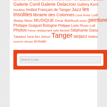
Galerie Conil
Galerie Delacroix
Gallery Kent
les
Jazz
Institut Français de Tanger
Insolites
insolites
librairie des Colonnes
Livre
Lotfi
livres
peinture
MUSIQUE
Akalay
Omar Mahfoudi
Maroc
peintre
Philippe Guiguet Bologne
Philippe Lorin
Photo Loft
Photos
Stéphanie Gaou
restaurant
salle Beckett
Poésie
Tanger
tanjazz
théâtre
Tabadoul
Tahar Ben Jelloun
écrivain
tourisme
tétouan