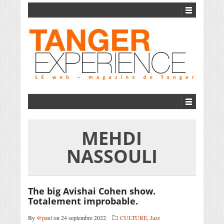
MEHDI
NASSOULI
The big Avishai Cohen show.
Totalement improbable.
By
@paul
on 24 septembre 2022
CULTURE
,
Jazz