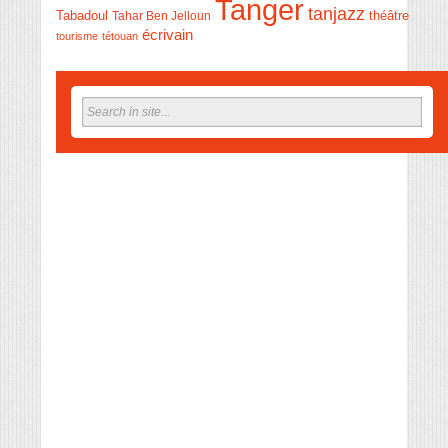
Tanger
tanjazz
théâtre
Tabadoul
Tahar Ben Jelloun
écrivain
tourisme
tétouan