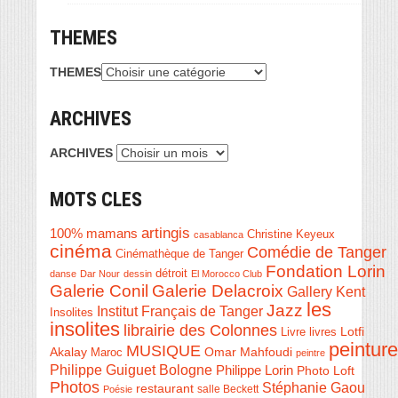
THEMES
THEMES
ARCHIVES
ARCHIVES
MOTS CLES
artingis
100% mamans
Christine Keyeux
casablanca
cinéma
Comédie de Tanger
Cinémathèque de Tanger
Fondation Lorin
détroit
danse
Dar Nour
dessin
El Morocco Club
Galerie Conil
Galerie Delacroix
Gallery Kent
les
Jazz
Institut Français de Tanger
Insolites
insolites
librairie des Colonnes
Livre
Lotfi
livres
peinture
MUSIQUE
Akalay
Omar Mahfoudi
Maroc
peintre
Philippe Guiguet Bologne
Philippe Lorin
Photo Loft
Photos
Stéphanie Gaou
restaurant
salle Beckett
Poésie