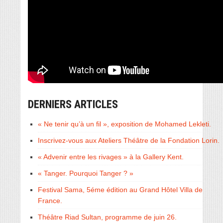
DERNIERS ARTICLES
« Ne tenir qu’à un fil », exposition de Mohamed Lekleti.
Inscrivez-vous aux Ateliers Théâtre de la Fondation Lorin.
« Advenir entre les rivages » à la Gallery Kent.
« Tanger. Pourquoi Tanger ? »
Festival Sama, 5éme édition au Grand Hôtel Villa de
France.
Théâtre Riad Sultan, programme de juin 26.