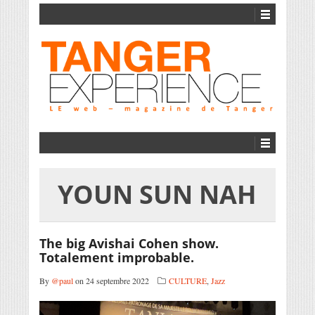
YOUN SUN NAH
The big Avishai Cohen show.
Totalement improbable.
By
@paul
on 24 septembre 2022
CULTURE
,
Jazz